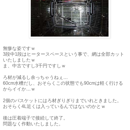
無惨な姿ですｗ
3段中1段はヒータースペースという事で、網は全部カット
いたしましたｗ
ま、中古ですし3千円ですしｗ
ろ材が減るし余っちゃうねぇ…
60cm水槽だし、おそらくこの状態でも90cmは軽く行ける
からイイか…ｗ
2個のバスケットにはろ材ぎりぎりまでいれときました。
おそらく4L近くは入っているんではないのかとｗ
後は圧着端子で接続して終了。
問題なく作動いたしました。