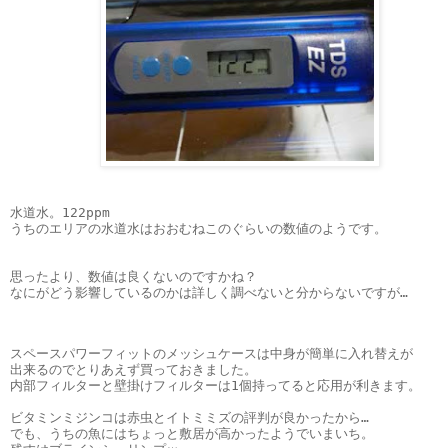
水道水。122ppm
うちのエリアの水道水はおおむねこのぐらいの数値のようです。
思ったより、数値は良くないのですかね？
なにがどう影響しているのかは詳しく調べないと分からないですが…
スペースパワーフィットのメッシュケースは中身が簡単に入れ替えが
出来るのでとりあえず買っておきました。
内部フィルターと壁掛けフィルターは1個持ってると応用が利きます。
ビタミンミジンコは赤虫とイトミミズの評判が良かったから…
でも、うちの魚にはちょっと敷居が高かったようでいまいち。