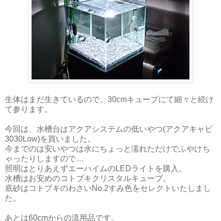
生体はまだ生きているので、30cmキューブにて細々と続け
て参ります。
今回は、水槽台はアクアシステムの低いやつ(アクアキャビ
3030Low)を買いました。
今までのは安いやつは水にちょっと濡れただけでふやけち
ゃったりしますので…
照明はとりあえずエーハイムのLEDライトを購入。
水槽はお安めのコトブキクリスタルキューブ。
底砂はコトブキのわさいNo.2すみ色をセレクトいたしまし
た。
あとは60cmからの流用品です。