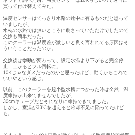
ネットで調べた所、温度センサーは10Kらしいので適当に
買って付け替えてみた。
温度センサーはてっきり水路の途中に有るものだと思って
いましたが、
水枕の水路では無いところに刺さっていただけでしたので
交換も簡単だった。
このクーラーは温度差が激しいと良く言われてる原因はそ
ういうことだったのか。
交換後は挙動が変わって、設定水温より下がると完全停
止、上がるとフル回転に。
10Kじゃなダメだったのかと思ったけど、動くからこれで
いいやという感じ。
以前、このクーラーを超小型水槽につかった時は全然、温
度維持が出来てませんでしたが、
30cmキューブだとそれなりに維持できてました。
しかし、室温が33℃を超えると冷却不足に陥ってたけど
も。